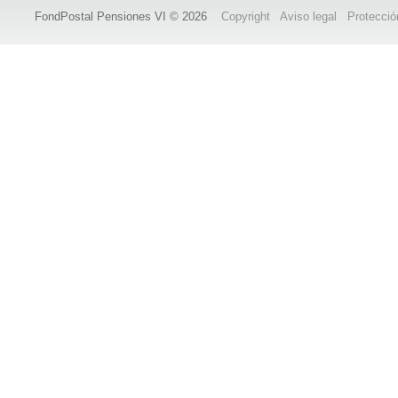
FondPostal Pensiones VI © 2026
Copyright
Aviso legal
Protecció