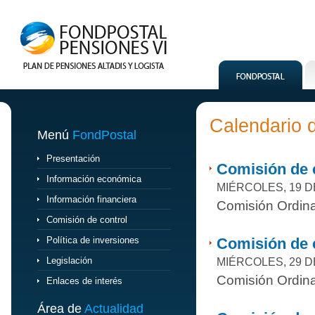
Calendario 
Menú
FondPostal
Presentación
Comisión de c
Información económica
MIÉRCOLES, 19 D
Información financiera
Comisión Ordina
Comisión de control
Política de inversiones
Comisión de 
Legislación
MIÉRCOLES, 29 D
Comisión Ordina
Enlaces de interés
Área de
Actualidad