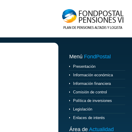
Menú
FondPostal
Presentación
Información económica
Información financiera
Comisión de control
Política de inversiones
Legislación
Enlaces de interés
Área de
Actualidad